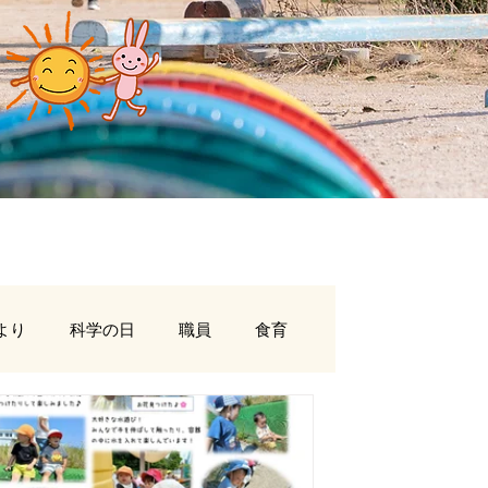
より
科学の日
職員
食育