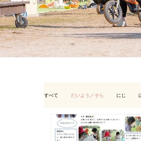
すべて
たいよう／そら
にじ
うちゅうぐみ