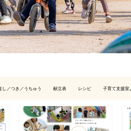
ほし／つき／うちゅう
献立表
レシピ
子育て支援室