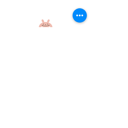
楽しい外遊び！
元気いっぱいの
さん！
社会福祉法人 江和会
〒695-0017 島根県江津市和木町518-1
​TEL：0855-54-1425
FAX：0855-54-1424
プライバシーポリシー
サイトポリシー
当ホームページに掲載の画像・文章の無断使用はご遠慮ください