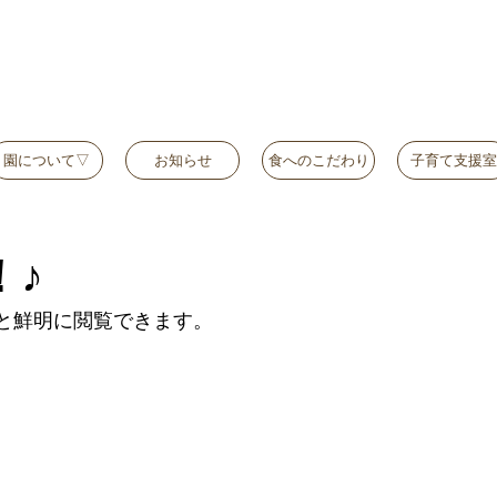
園について▽
お知らせ
食へのこだわり
子育て支援室
！♪
と鮮明に閲覧できます。