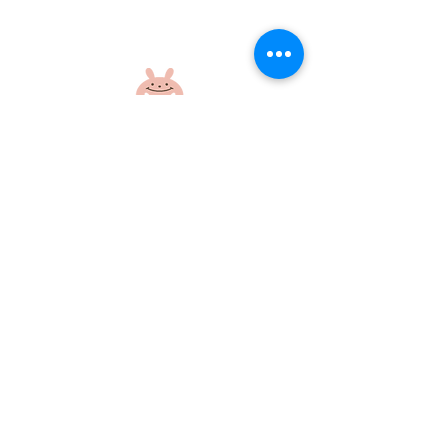
楽しい外遊び！
元気いっぱいの
さん！
社会福祉法人 江和会
〒695-0017 島根県江津市和木町518-1
​TEL：0855-54-1425
FAX：0855-54-1424
プライバシーポリシー
サイトポリシー
当ホームページに掲載の画像・文章の無断使用はご遠慮ください