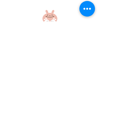
楽しい外遊び！
元気いっぱいの
さん！
社会福祉法人 江和会
〒695-0017 島根県江津市和木町518-1
​TEL：0855-54-1425
FAX：0855-54-1424
プライバシーポリシー
サイトポリシー
当ホームページに掲載の画像・文章の無断使用はご遠慮ください
©社会福祉法人江和会