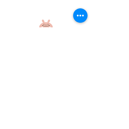
楽しい外遊び！
元気いっぱいの
さん！
社会福祉法人 江和会
〒695-0017 島根県江津市和木町518-1
​TEL：0855-54-1425
FAX：0855-54-1424
プライバシーポリシー
サイトポリシー
当ホームページに掲載の画像・文章の無断使用はご遠慮ください