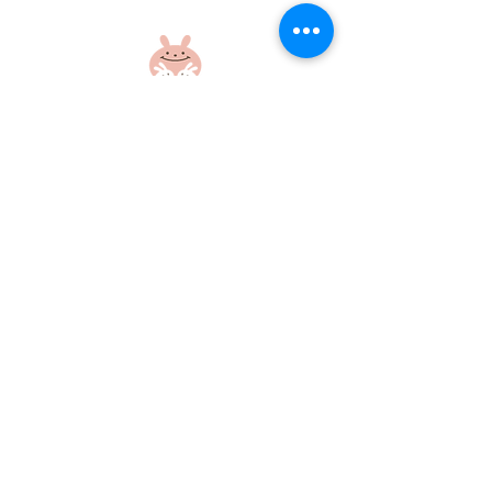
盆踊り練習をしたよ！
盆踊り練習をし
社会福祉法人 江和会
〒695-0017 島根県江津市和木町518-1
​TEL：0855-54-1425
FAX：0855-54-1424
プライバシーポリシー
サイトポリシー
当ホームページに掲載の画像・文章の無断使用はご遠慮ください
©社会福祉法人江和会