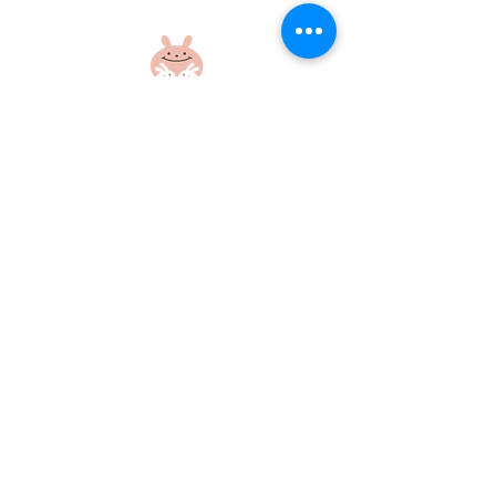
盆踊り練習をしたよ！
盆踊り練習をし
社会福祉法人 江和会
〒695-0017 島根県江津市和木町518-1
​TEL：0855-54-1425
FAX：0855-54-1424
プライバシーポリシー
サイトポリシー
当ホームページに掲載の画像・文章の無断使用はご遠慮ください
©社会福祉法人江和会