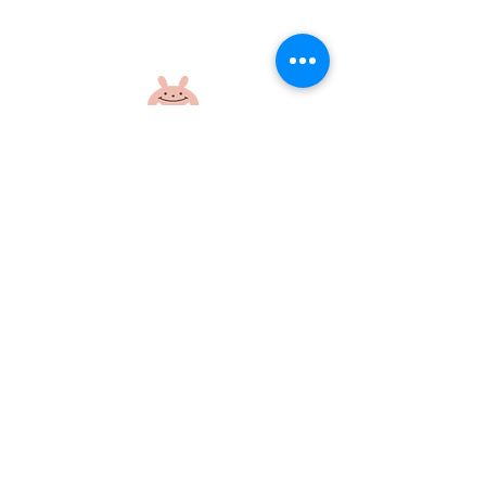
盆踊り練習をしたよ！
盆踊り練習をし
社会福祉法人 江和会
〒695-0017 島根県江津市和木町518-1
​TEL：0855-54-1425
FAX：0855-54-1424
プライバシーポリシー
サイトポリシー
当ホームページに掲載の画像・文章の無断使用はご遠慮ください