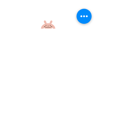
自然を感じようi
ぴょんぴょんだより7月
社会福祉法人 江和会
〒695-0017 島根県江津市和木町518-1
​TEL：0855-54-1425
FAX：0855-54-1424
プライバシーポリシー
サイトポリシー
当ホームページに掲載の画像・文章の無断使用はご遠慮ください