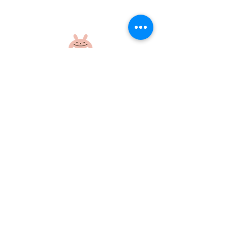
ぱくぱくday🍽️😜
ぴょんぴょんだ
社会福祉法人 江和会
〒695-0017 島根県江津市和木町518-1
​TEL：0855-54-1425
FAX：0855-54-1424
プライバシーポリシー
サイトポリシー
当ホームページに掲載の画像・文章の無断使用はご遠慮ください