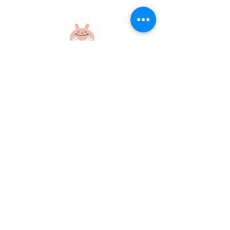
ぱくぱくday🍽️😜
ぴょんぴょんだ
社会福祉法人 江和会
〒695-0017 島根県江津市和木町518-1
​TEL：0855-54-1425
FAX：0855-54-1424
プライバシーポリシー
サイトポリシー
当ホームページに掲載の画像・文章の無断使用はご遠慮ください
©社会福祉法人江和会