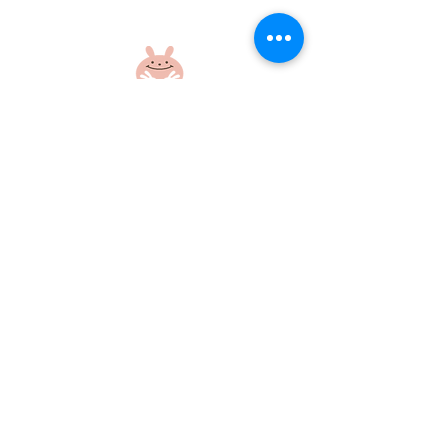
盆踊り練習をしたよ！
盆踊り練習をし
社会福祉法人 江和会
〒695-0017 島根県江津市和木町518-1
​TEL：0855-54-1425
FAX：0855-54-1424
プライバシーポリシー
サイトポリシー
当ホームページに掲載の画像・文章の無断使用はご遠慮ください
©社会福祉法人江和会