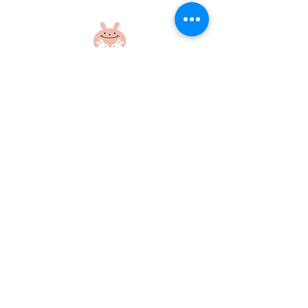
盆踊り練習をしたよ！
盆踊り練習をし
社会福祉法人 江和会
〒695-0017 島根県江津市和木町518-1
​TEL：0855-54-1425
FAX：0855-54-1424
プライバシーポリシー
サイトポリシー
当ホームページに掲載の画像・文章の無断使用はご遠慮ください
©社会福祉法人江和会