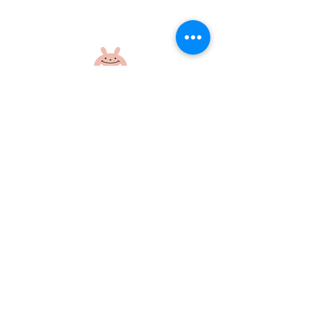
盆踊り練習をしたよ！
盆踊り練習をし
社会福祉法人 江和会
〒695-0017 島根県江津市和木町518-1
​TEL：0855-54-1425
FAX：0855-54-1424
プライバシーポリシー
サイトポリシー
当ホームページに掲載の画像・文章の無断使用はご遠慮ください