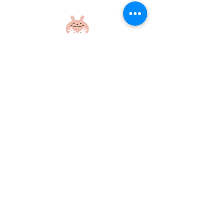
楽しい外遊び！
元気いっぱいの
さん！
社会福祉法人 江和会
〒695-0017 島根県江津市和木町518-1
​TEL：0855-54-1425
FAX：0855-54-1424
プライバシーポリシー
サイトポリシー
当ホームページに掲載の画像・文章の無断使用はご遠慮ください
©社会福祉法人江和会