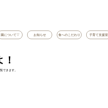
園について▽
お知らせ
食へのこだわり
子育て支援室
よ！
覧できます。