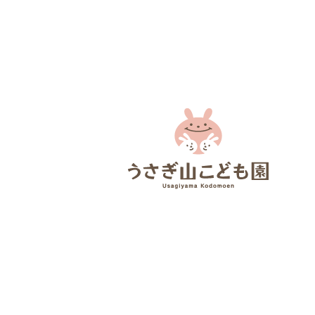
幼児食レシ
魚の和風ムニエル レシピ