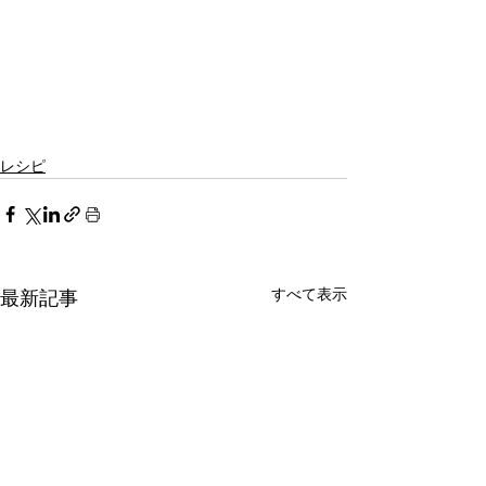
レシピ
すべて表示
最新記事