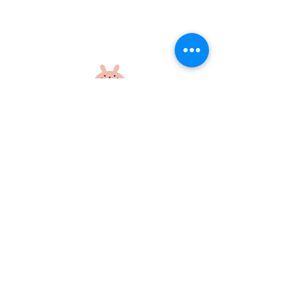
楽しい外遊び！
元気いっぱいの
さん！
社会福祉法人 江和会
〒695-0017 島根県江津市和木町518-1
​TEL：0855-54-1425
FAX：0855-54-1424
プライバシーポリシー
サイトポリシー