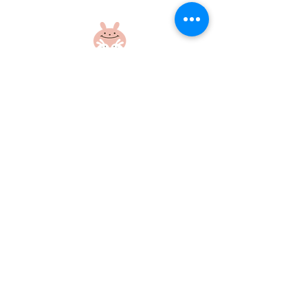
盆踊り練習をしたよ！
盆踊り練習をし
社会福祉法人 江和会
〒695-0017 島根県江津市和木町518-1
​TEL：0855-54-1425
FAX：0855-54-1424
プライバシーポリシー
サイトポリシー
当ホームページに掲載の画像・文章の無断使用はご遠慮ください
©社会福祉法人江和会