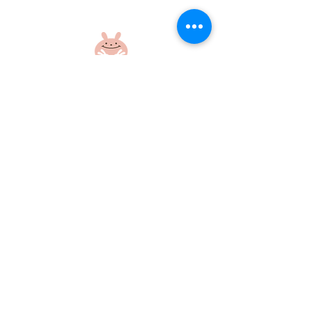
盆踊り練習をしたよ！
盆踊り練習をし
社会福祉法人 江和会
〒695-0017 島根県江津市和木町518-1
​TEL：0855-54-1425
FAX：0855-54-1424
プライバシーポリシー
サイトポリシー
当ホームページに掲載の画像・文章の無断使用はご遠慮ください
©社会福祉法人江和会