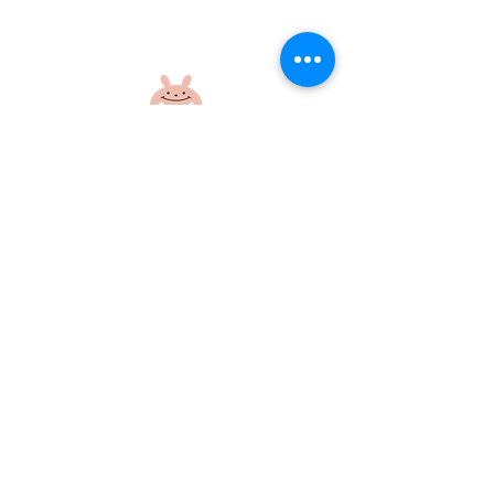
職員救急法講習！
（株）うさ山工
庭に踏切！？
社会福祉法人 江和会
〒695-0017 島根県江津市和木町518-1
​TEL：0855-54-1425
FAX：0855-54-1424
プライバシーポリシー
サイトポリシー
当ホームページに掲載の画像・文章の無断使用はご遠慮ください