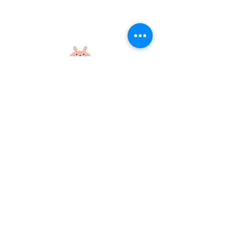
職員救急法講習！
（株）うさ山工
庭に踏切！？
社会福祉法人 江和会
〒695-0017 島根県江津市和木町518-1
​TEL：0855-54-1425
FAX：0855-54-1424
プライバシーポリシー
サイトポリシー