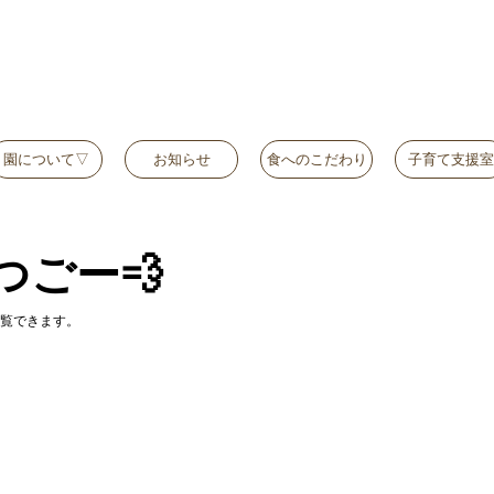
園について▽
お知らせ
食へのこだわり
子育て支援室
つごー💨
覧できます。