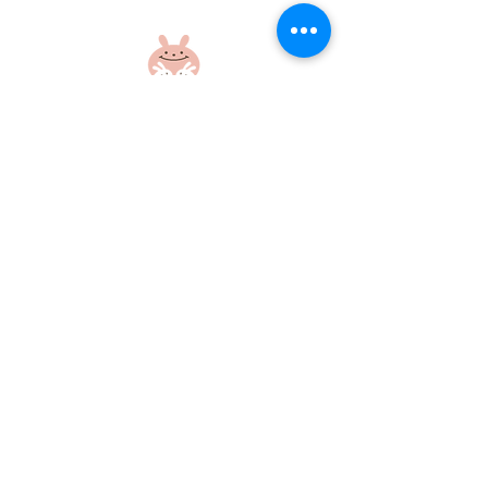
盆踊り練習をしたよ！
盆踊り練習をし
社会福祉法人 江和会
〒695-0017 島根県江津市和木町518-1
​TEL：0855-54-1425
FAX：0855-54-1424
プライバシーポリシー
サイトポリシー
当ホームページに掲載の画像・文章の無断使用はご遠慮ください
©社会福祉法人江和会