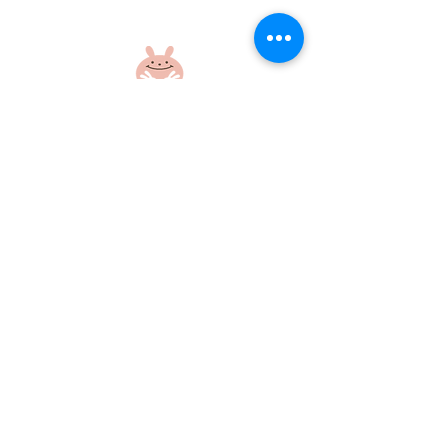
盆踊り練習をしたよ！
盆踊り練習をし
社会福祉法人 江和会
〒695-0017 島根県江津市和木町518-1
​TEL：0855-54-1425
FAX：0855-54-1424
プライバシーポリシー
サイトポリシー
当ホームページに掲載の画像・文章の無断使用はご遠慮ください
©社会福祉法人江和会