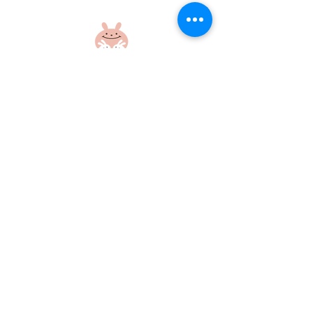
6月☆献立表☆
5月 離乳食献
社会福祉法人 江和会
〒695-0017 島根県江津市和木町518-1
​TEL：0855-54-1425
FAX：0855-54-1424
プライバシーポリシー
サイトポリシー
当ホームページに掲載の画像・文章の無断使用はご遠慮ください
©社会福祉法人江和会