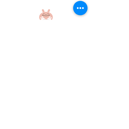
6月☆献立表☆
5月 離乳食献
社会福祉法人 江和会
〒695-0017 島根県江津市和木町518-1
​TEL：0855-54-1425
FAX：0855-54-1424
プライバシーポリシー
サイトポリシー
当ホームページに掲載の画像・文章の無断使用はご遠慮ください
©社会福祉法人江和会