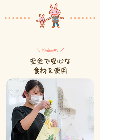
＼ Kodawari ／
安全で安心な
食材を使用