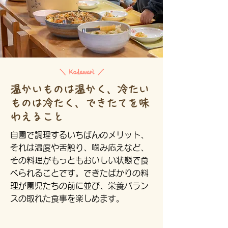
＼ Kodawari ／
温かいものは温かく、冷たい
ものは冷たく、できたてを味
わえること
自園で調理するいちばんのメリット、
それは温度や舌触り、噛み応えなど、
その料理がもっともおいしい状態で食
べられることです。できたばかりの料
理が園児たちの前に並び、栄養バラン
スの取れた食事を楽しめます。