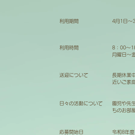
利用期間
4月1日～
利用時間
8：00～
月曜日～
送迎について
長期休業
近いご家
日々の活動について
園児や先
ちのお部
応募開始日
令和8年度