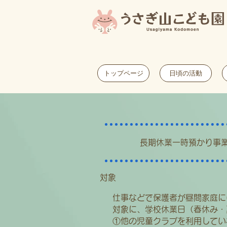
トップページ
日頃の活動
​長期休業一時預かり事業（
対象
​仕事などで保護者が昼間家庭
対象に、学校休業日（春休み・
①他の児童クラブを利用してい