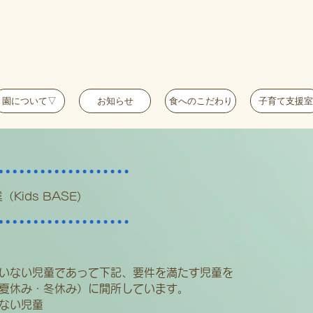
園について▽
お知らせ
食へのこだわり
子育て支援室
Kids BASE)
にいない児童であって下記、要件を満たす児童を
夏休み・冬休み）に開所しています。
ない児童