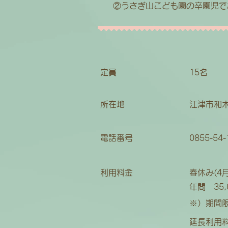
​②うさぎ山こども園の卒園児で
定員
15名
所在地
​江津市和
電話番号
​0855-54
利用料金
​春休み(
年間 35
※）期間
延長利用料