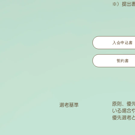
※）​提
入会申込書
誓約書
原則、優
選考基準
いる場合
優先選考