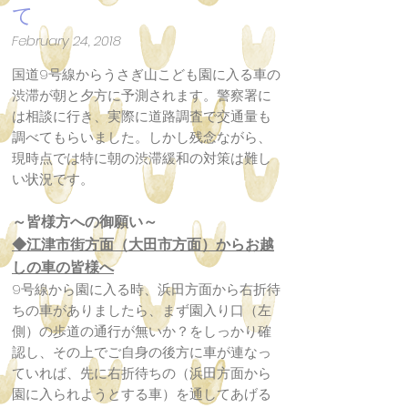
て
February 24, 2018
国道9号線からうさぎ山こども園に入る車の
渋滞が朝と夕方に予測されます。警察署に
は相談に行き、実際に道路調査で交通量も
調べてもらいました。しかし残念ながら、
現時点では特に朝の渋滞緩和の対策は難し
い状況です。
～皆様方への御願い～
◆江津市街方面（大田市方面）からお越
しの車の皆様へ
9号線から園に入る時、浜田方面から右折待
ちの車がありましたら、まず園入り口（左
側）の歩道の通行が無いか？をしっかり確
認し、その上でご自身の後方に車が連なっ
ていれば、先に右折待ちの（浜田方面から
園に入られようとする車）を通してあげる