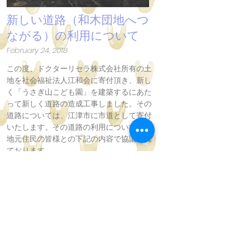
新しい道路（和木団地へつ
ながる）の利用について
February 24, 2018
この度、ドクターリセラ株式会社所有の土
地を社会福祉法人江和会に寄付頂き、新し
く「うさぎ山こども園」を建築するにあた
って新しく道路の造成工事しました。その
道路については、江津市に市道として寄付
いたします。その道路の利用については、
地元住民の皆様との下記の内容で協議され
ております。
・団地内の既存道路が狭い事もあり、団地
内の車通行が増えると危険であることから
現時点では新しい道路の入り口にバリカー
（車が通れない差込みポール）を設置し、
非常時のみの通行とする。また、バリカー