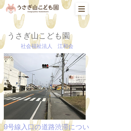
​うさぎ山こども園
​社会福祉法人 江和会
9号線入口の道路渋滞につい