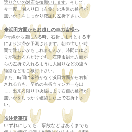
譲り合いの対応を御願いします
。そして、
今一度、園入り口（左側）の歩道の通行が
無いか？をしっかり確認し左折下さい。
◆浜田方面からお越しの車の皆様へ
9号線から園に入る時、右折しようとする車
により渋滞が予測されます。朝の忙しい時
間で難しいかもしれませんが、時間にゆと
りが取れる方だけでも、江津市街地方面か
らの左折で入れるように大回りなどの違う
経路などをご検討下さい。
また、時間に余裕がなく浜田方面から右折
される方も、早めの右折ウィンカーを出
し、出来る限り中央線により右側の通行が
無いかをしっかり確認した上で右折下さ
い。
※注意事項
いずれにしても、事故などはあくまでも