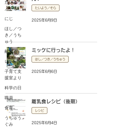
たいよう
／そら
たいよう／そら
にじ
2025年6月9日
ほし／つ
き／うち
ゅう
ミッケに行ったよ！
献立表
ほし／つき／うちゅう
レシピ
子育て支
2025年6月6日
援室より
科学の日
職員
離乳食レシピ（後期）
食育
レシピ
うちゅう
2025年6月4日
ぐみ