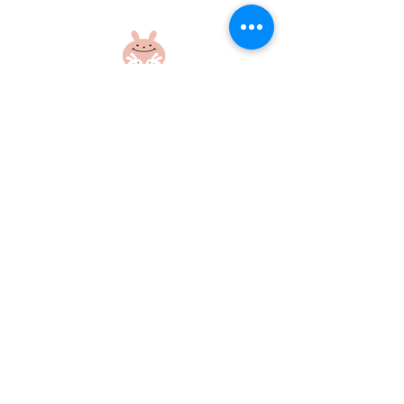
6月☆献立表☆
5月 離乳食献
社会福祉法人 江和会
〒695-0017 島根県江津市和木町518-1
​TEL：0855-54-1425
FAX：0855-54-1424
プライバシーポリシー
サイトポリシー
当ホームページに掲載の画像・文章の無断使用はご遠慮ください
©社会福祉法人江和会